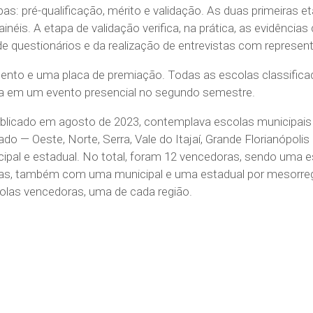
pas: pré-qualificação, mérito e validação. As duas primeira
ainéis. A etapa de validação verifica, na prática, as evidênc
de questionários e da realização de entrevistas com represen
ento e uma placa de premiação. Todas as escolas classifi
ada em um evento presencial no segundo semestre.
publicado em agosto de 2023, contemplava escolas municipais
o — Oeste, Norte, Serra, Vale do Itajaí, Grande Florianópoli
ipal e estadual. No total, foram 12 vencedoras, sendo uma 
adas, também com uma municipal e uma estadual por mesorre
olas vencedoras, uma de cada região.