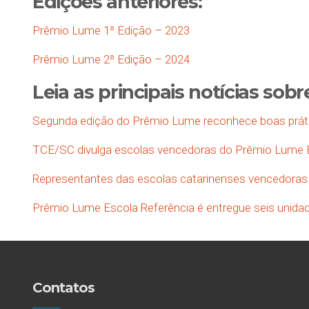
Edições anteriores:
Prêmio Lume 1ª Edição – 2023
Prêmio Lume 2ª Edição – 2024
Leia as
principais
notícias sobr
Segunda edição do Prêmio Lume reconhece boas práti
TCE/SC divulga escolas vencedoras do Prêmio Lume E
Representantes das escolas catarinenses vencedoras
Prêmio Lume Escola Referência é entregue seis unida
Contatos